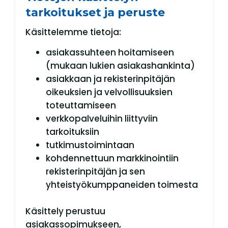
tarkoitukset ja peruste
Käsittelemme tietoja:
asiakassuhteen hoitamiseen
(mukaan lukien asiakashankinta)
asiakkaan ja rekisterinpitäjän
oikeuksien ja velvollisuuksien
toteuttamiseen
verkkopalveluihin liittyviin
tarkoituksiin
tutkimustoimintaan
kohdennettuun markkinointiin
rekisterinpitäjän ja sen
yhteistyökumppaneiden toimesta
Käsittely perustuu
asiakassopimukseen,