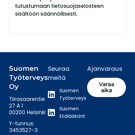
tutustumaan tietosuojaselosteen
sisältöön säännöllisesti.
Suomen
Seuraa
Ajanvaraus
Työterveys
meitä
Varaa
Oy
Suomen
aika
Työterveys
Tiirasaarentie
27 A 1
Suomen
00200 Helsinki
Etälääkärit
Y-tunnus:
3453527-3