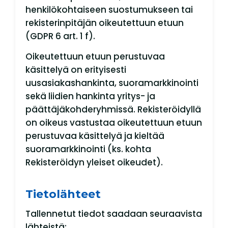
henkilökohtaiseen suostumukseen tai
rekisterinpitäjän oikeutettuun etuun
(GDPR 6 art. 1 f).
Oikeutettuun etuun perustuvaa
käsittelyä on erityisesti
uusasiakashankinta, suoramarkkinointi
sekä liidien hankinta yritys- ja
päättäjäkohderyhmissä. Rekisteröidyllä
on oikeus vastustaa oikeutettuun etuun
perustuvaa käsittelyä ja kieltää
suoramarkkinointi (ks. kohta
Rekisteröidyn yleiset oikeudet).
Tietolähteet
Tallennetut tiedot saadaan seuraavista
lähteistä: