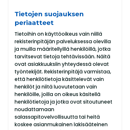
Tietojen suojauksen
periaatteet
Tietoihin on käyttöoikeus vain niillä
rekisterinpitäjän palveluksessa olevilla
ja muilla määritellyillä henkilöillä, jotka
tarvitsevat tietoja tehtävissään. Näitä
ovat asiakkuuksiin yhteydessä olevat
työntekijät. Rekisterinpitäjä varmistaa,
että henkilötietoja käsittelevät vain
henkilöt ja niitä luovutetaan vain
henkilöille, joilla on oikeus käsitellä
henkilötietoja ja jotka ovat sitoutuneet
noudattamaan
salassapitovelvollisuutta tai heitä
koskee asianmukainen lakisääteinen