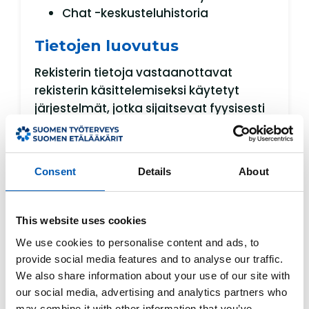
Chat -keskusteluhistoria
Tietojen luovutus
Rekisterin tietoja vastaanottavat
rekisterin käsittelemiseksi käytetyt
järjestelmät, jotka sijaitsevat fyysisesti
joko Euroopassa tai USA:ssa kuuluen
EU:n ja Yhdysvaltojen väliseen
tietosuojakehykseen (Data Privacy
Consent
Details
About
Framework) tai ottaneet GDPR -
tietosuoja asetuksen huomioon
palveluissaan muilla keinoin.
This website uses cookies
Rekisterinpitäjällä on oikeus luovuttaa
We use cookies to personalise content and ads, to
provide social media features and to analyse our traffic.
henkilötietoja EU:n ja ETA:n sisällä
We also share information about your use of our site with
rekisterinpitäjän lukuun toimiville
our social media, advertising and analytics partners who
henkilötietojen käsittelijöille, samaan
may combine it with other information that you’ve