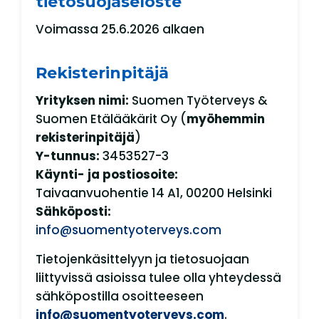
tietosuojaseloste
Voimassa 25.6.2026 alkaen
Rekisterinpitäjä
Yrityksen nimi:
Suomen Työterveys &
Suomen Etälääkärit Oy (
myöhemmin
rekisterinpitäjä
)
Y-tunnus:
3453527-3
Käynti- ja postiosoite:
Taivaanvuohentie 14 A1, 00200 Helsinki
Sähköposti:
info@suomentyoterveys.com
Tietojenkäsittelyyn ja tietosuojaan
liittyvissä asioissa tulee olla yhteydessä
sähköpostilla osoitteeseen
info@suomentyoterveys.com
.