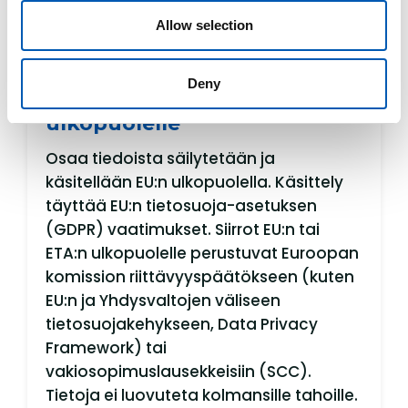
ja että kumppani on täyttänyt oman
Allow selection
informointivelvollisuutensa.
Deny
Tietojen siirto EU:n tai ETA:n
ulkopuolelle
Osaa tiedoista säilytetään ja
käsitellään EU:n ulkopuolella. Käsittely
täyttää EU:n tietosuoja-asetuksen
(GDPR) vaatimukset. Siirrot EU:n tai
ETA:n ulkopuolelle perustuvat Euroopan
komission riittävyyspäätökseen (kuten
EU:n ja Yhdysvaltojen väliseen
tietosuojakehykseen, Data Privacy
Framework) tai
vakiosopimuslausekkeisiin (SCC).
Tietoja ei luovuteta kolmansille tahoille.