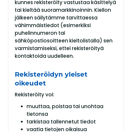
kunnes rekisteröity vastustaa käsittelyä
tai kieltää suoramarkkinoinnin. Kiellon
jälkeen säilytämme tarvittaessa
vähimmäistiedot (esimerkiksi
puhelinnumeron tai
sähköpostiosoitteen kieltolistalla) sen
varmistamiseksi, ettei rekisteröityä
kontaktoida uudelleen.
Rekisteröidyn yleiset
oikeudet
Rekisteröity voi:
muuttaa, poistaa tai unohtaa
tietonsa
tarkistaa tallennetut tiedot
vaatia tietojen oikaisua