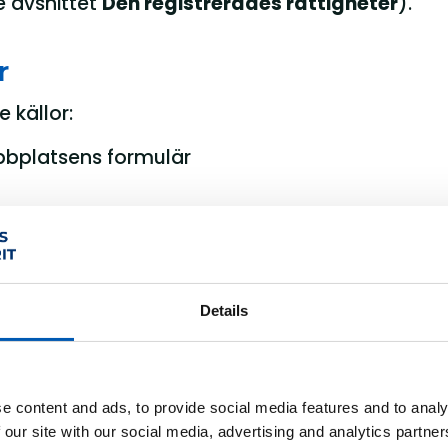
e avsnittet
Den registrerades rättigheter
).
r
 källor:
bbplatsens formulär
er där uppgifter lämnas
Details
gon annan än den registrerade själv informer
 ändamålet med behandlingen och den rättslig
e content and ads, to provide social media features and to analy
pgifterna används för kontakt med den registrer
 our site with our social media, advertising and analytics partn