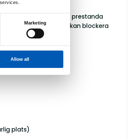
 services.
lsen, mäta webbplatsens prestanda
Marketing
nhet av webbläsaren. Du kan blockera
Allow all
lig plats)