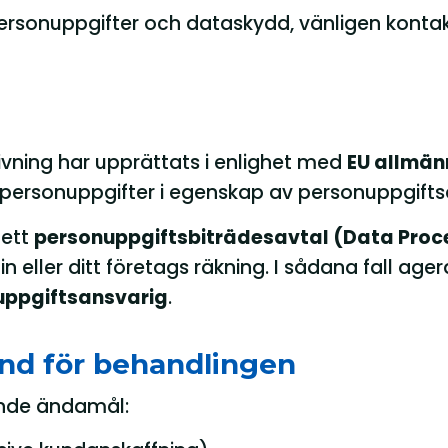
personuppgifter och dataskydd, vänligen kontak
vning har upprättats i enlighet med
EU allmä
r personuppgifter i egenskap av personuppgifts
 ett
personuppgiftsbiträdesavtal (Data Proc
n eller ditt företags räkning. I sådana fall age
uppgiftsansvarig
.
und för behandlingen
ande ändamål: