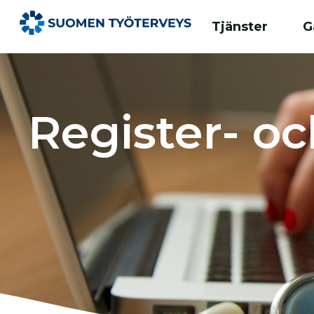
Tjänster
G
Register- och