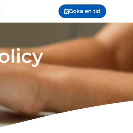
Boka en tid
licy​